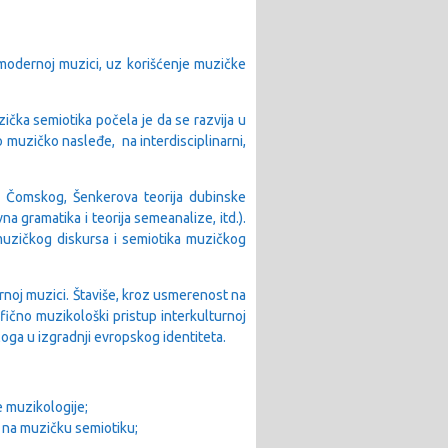
modernoj muzici, uz korišćenje muzičke
čka semiotika počela je da se razvija u
o muzičko nasleđe, na interdisciplinarni,
ika Čomskog, Šenkerova teorija dubinske
a gramatika i teorija semeanalize, itd.).
 muzičkog diskursa i semiotika muzičkog
rnoj muzici. Štaviše, kroz usmerenost na
fično muzikološki pristup interkulturnoj
loga u izgradnji evropskog identiteta.
 muzikologije;
ju na muzičku semiotiku;