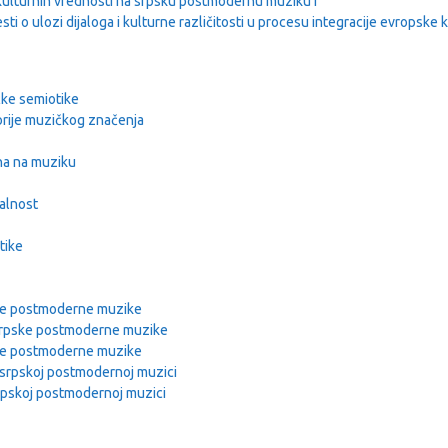
i kulturnih vrednosti na srpsku postmodernu muziku i
i o ulozi dijaloga i kulturne različitosti u procesu integracije evropske k
čke semiotike
eorije muzičkog značenja
na na muziku
ualnost
tike
ske postmoderne muzike
 srpske postmoderne muzike
ske postmoderne muzike
i srpskoj postmodernoj muzici
srpskoj postmodernoj muzici