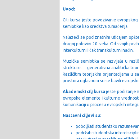
Uvod:
Cilj kursa jeste povezivanje evropsko
semiotike kao sredstva tumačenja.
Nalazeći se pod znatnim uticajem opšte
drugoj polovini 20. veka. Od svojih prvi
interkulturni i čak transkulturni način.
Muzička semiotika se razvijala u razli
strukture, generativna analitička teorij
Različitim teorijskim orijentacijama u
prostora uglavnom su se bavili evropski i
Akademski cilj kursa
jeste podizanje n
evropske elemente i kulturne vrednosti 
komunikaciji u procesu evropskih integrac
Nastavni ciljevi su
:
poboljšati studentsko razumevanj
podržati studentska interdisciplin