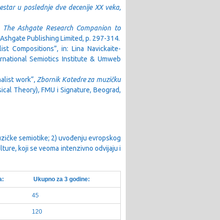
estar u poslednje dve decenije XX veka,
:
The Ashgate Research Companion to
 Ashgate Publishing Limited, p. 297-314.
st Compositions”, in: Lina Navickaite-
ternational Semiotics Institute & Umweb
malist work“,
Zbornik Katedre za muzičku
ical Theory)
,
FMU i Signature, Beograd,
 muzičke semiotike; 2) uvođenju evropskog
ture, koji se veoma intenzivno odvijaju i
a:
Ukupno za 3 godine:
45
120