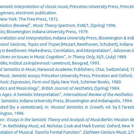
emiotic interpretation of classic music,
Princeton University Press, Prince
eginners
, electronic publication
.
 New York: The Free Press, 1972.
miotics (Review)”,
Music Theory Spectrum
, XVIII/1, (Spring) 1996.
ics
, Bloomington: Indiana University Press, 1979.
rrelation and Interpretation
, Indiana University Press, Bloomington & Ind
sical Gestures, Topics and Tropes
(Mozart, Beethoven, Schubert), Indiana 
 in Beethoven: Markedness, Correlation, and Interpretation”,
Advances in
ctives on Issues in Music Cognition”,
In Theory Only
, XI/3, (July) 1989.
tika
, Institut za književnost i umetnost, Beograd, 1993.
d Semiotics in Music
, Harwood Academic Publishers, Chur, Switzerland, 1
Music. Semiotic essays
, Princeton University Press, Princeton and Oxford,
Music: Expression, Form and Style
, New York, Schirmer Books, 1980.
iotics and Musicology”,
British Journal of Aesthetics
, (Spring) 1984.
h Ages: A Semiotic Interpretation”,
International Review of the Aesthetics
 Semiotics
, Indiana University Press, Bloomington and Indianapolis, 1994.
sited (by a semiotician), in:
Musical Semiotics in Growth
, ed. by E.Tarast
mington, 1996.
ion : Essays in the Semiotic Theory and Analysis of Music.
Berlin: Mouton d
. In
Rethinking Music
, ed. Nicholas Cook and Mark Everist. Oxford, New Y
Relation of Musical
Topoi
to Formal Function”,
Eighteen-Century Music
, 2/