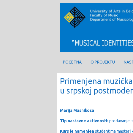
POČETNA
O PROJEKTU
NAS
Primenjena muzička
u srpskoj postmoder
Marija Masnikosa
Tip nastavne
aktivnosti:
predavanje, 
Kurs je namenjen
studentima master i 