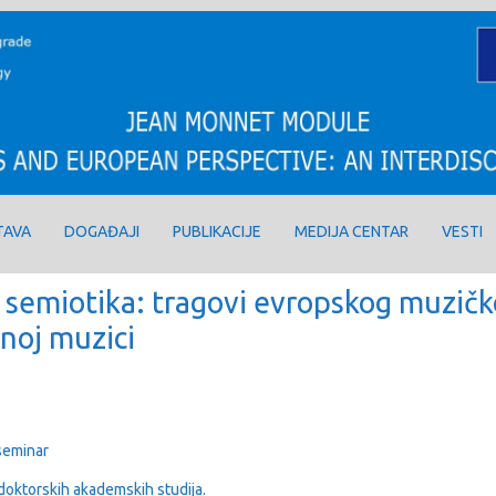
TAVA
DOGAĐAJI
PUBLIKACIJE
MEDIJA CENTAR
VESTI
 semiotika: tragovi evropskog muzi
noj muzici
seminar
doktorskih akademskih studija.