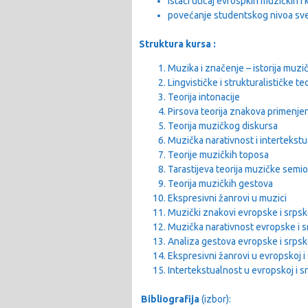
istaći uticaj evrospkih muzičkih 
povećanje studentskog nivoa svest
Struktura kursa :
Muzika i značenje – istorija muzi
Lingvističke i strukturalističke t
Teorija intonacije
Pirsova teorija znakova primenje
Teorija muzičkog diskursa
Muzička narativnost i intertekst
Teorije muzičkih toposa
Tarastijeva teorija muzičke semio
Teorija muzičkih gestova
Ekspresivni žanrovi u muzici
Muzički znakovi evropske i srp
Muzička narativnost evropske i
Analiza gestova evropske i srp
Ekspresivni žanrovi u evropskoj 
Intertekstualnost u evropskoj i 
Bibliografija
(izbor):