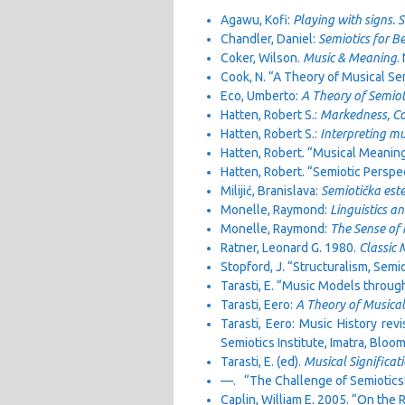
Agawu, Kofi:
Playing with signs. S
Chandler, Daniel:
Semiotics for B
Coker, Wilson.
Music & Meaning
.
Cook, N. “A Theory of Musical Se
Eco, Umberto:
A
Theory of Semiot
Hatten, Robert S.:
Markedness, Co
Hatten, Robert S.:
Interpreting mu
Hatten, Robert. “Musical Meaning
Hatten, Robert. “Semiotic Perspe
Milijić, Branislava:
Semiotička este
Monelle, Raymond:
Linguistics an
Monelle, Raymond:
The Sense of 
Ratner, Leonard G. 1980.
Classic 
Stopford, J. “Structuralism, Sem
Tarasti, E. “Music Models throug
Tarasti, Eero:
A Theory of Musical
Tarasti, Eero: Music History revi
Semiotics Institute, Imatra, Bloo
Tarasti, E. (ed).
Musical Significat
—. “The Challenge of Semiotics”
Caplin, William E. 2005. “On the 