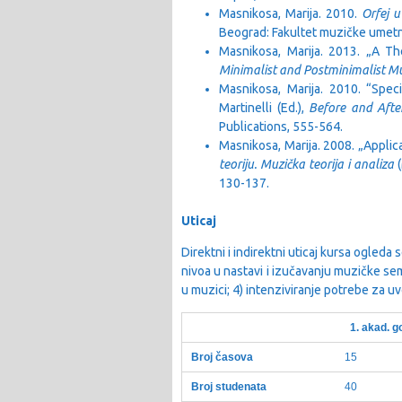
Masnikosa, Marija. 2010.
Orfej u
Beograd: Fakultet muzičke umetn
Masnikosa, Marija. 2013. „A Th
Minimalist and Postminimalist Mu
Masnikosa, Marija. 2010. “Speci
Martinelli (Ed.),
Before and Afte
Publications, 555-564.
Masnikosa, Marija. 2008. „Applica
teoriju. Muzička teorija i analiza
130-137.
Uticaj
Direktni i indirektni uticaj kursa ogled
nivoa u nastavi i izučavanju muzičke sem
u muzici; 4) intenziviranje potrebe za 
1. akad. g
Broj časova
15
Broj studenata
40