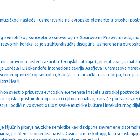
g muzičkog nasleđa i usmeravanje na evropske elemente u srpskoj post
g semiotičkog koncepta, zasnovanog na Sosirovom i Pirsovom radu, muzi
h razvojnih koraka, to je strukturalistička disciplina, usmerena na evropsk
čitim pravcima, usled različitih teorijskih uticaja (generativna gramat
a Lerdala i Džekendofa, intonaciona teorija Asafjeva i Gremasova narativn
 savremenoj muzičkoj semiotici, kao što su muzička naratologija, teroija
straživači.
ivoa svesti o prisustvu evropskih elemenata i načela u srpskoj postmode
u srpskoj postmodernoj muzici i njihovu analizu, kurs će podstaći speci
ija i podići nivo svesti o ulozi svake muzičke kulture i intekulturnog dija
e ključnih pitanja muzičke semiotike kao discipline savremene sistemske
arna, problemski orijentisana istraživanja u muzikologiji, koja se oslanja