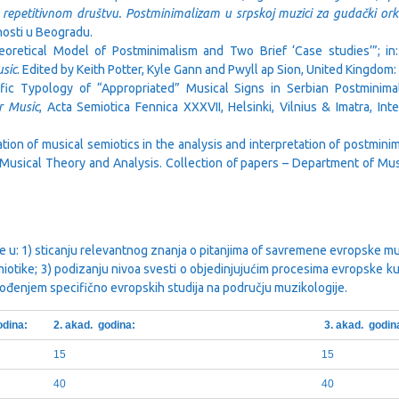
 repetitivnom društvu. Postminimalizam u srpskoj muzici za gudački ork
osti u Beogradu.
eoretical Model of Postminimalism and Two Brief ‘Case studies’”; in
sic
. Edited by Keith Potter, Kyle Gann and Pwyll ap Sion, United Kingdom:
fic Typology of “Appropriated” Musical Signs in Serbian Postminimali
r Music
, Acta Semiotica Fennica XXXVII, Helsinki, Vilnius & Imatra, In
tion of musical semiotics in the analysis and interpretation of postmini
(Musical Theory and Analysis. Collection of papers – Department of Mus
a se u: 1) sticanju relevantnog znanja o pitanjima of savremene evropske
iotike; 3) podizanju nivoa svesti o objedinjujućim procesima evropske kul
uvođenjem specifično evropskih studija na području muzikologije.
odina:
2. akad. godina:
3. akad. godin
15
15
40
40